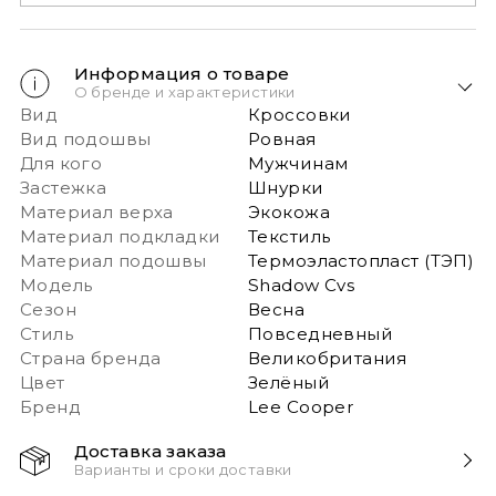
Информация о товаре
О бренде и характеристики
Вид
Кроссовки
Вид подошвы
Ровная
Для кого
Мужчинам
Застежка
Шнурки
Материал верха
Экокожа
Материал подкладки
Текстиль
Материал подошвы
Термоэластопласт (ТЭП)
Модель
Shadow Cvs
Сезон
Весна
Стиль
Повседневный
Страна бренда
Великобритания
Цвет
Зелёный
Бренд
Lee Cooper
Доставка заказа
Варианты и сроки доставки
Быстрая доставка Новой почтой 1-2 дня с момента