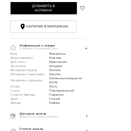
ДОБАВИТЬ В
КОРЗИНУ
НАЛИЧИЕ В МАГАЗИНАХ
Информация о товаре
О бренде и характеристики
Вид
Мокасины
Вид подошвы
Ровная
Для кого
Мужчинам
Застежка
Шнурки
Материал верха
Хлопок
Материал подкладки
Хлопок
Этиленвинилацетат
Материал подошвы
(EVA)
Сезон
Лето
Стиль
Повседневный
Страна бренда
Украина
Цвет
Синий
Бренд
Hodaki
В
Доставка заказа
Варианты и сроки доставки
Быстрая доставка Новой почтой
1-2 дня с момента заказа!
Оплата заказа