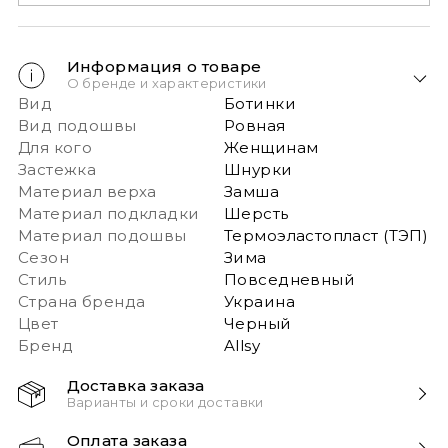
Информация о товаре
О бренде и характеристики
Вид
Ботинки
Вид подошвы
Ровная
Для кого
Женщинам
Застежка
Шнурки
Материал верха
Замша
Материал подкладки
Шерсть
Материал подошвы
Термоэластопласт (ТЭП)
Сезон
Зима
Стиль
Повседневный
Страна бренда
Украина
Цвет
Черный
Бренд
Allsy
Доставка заказа
Варианты и сроки доставки
Быстрая доставка Новой почтой 1-2 дня с момента
Оплата заказа
заказа!