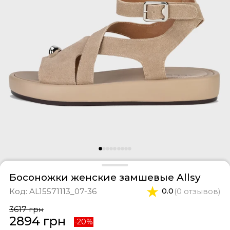
оссовки
тки
феры
ты и свитшоты
касины
ортивные костюмы
оги
ипоны
фли
и
епанцы
Босоножки женские замшевые Allsy
Код:
AL15571113_07-36
0.0
(0 отзывов)
3617 грн
2894 грн
-20%