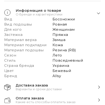
Информация о товаре
О бренде и характеристики
Вид
Босоножки
Вид подошвы
Ровная
Для кого
Женщинам
Застежка
Пряжка
Материал верха
Замша
Материал подкладки
Кожа
Материал подошвы
Резина (RB)
Сезон
Лето
Стиль
Повседневный
Страна бренда
Украина
Цвет
Бежевый
Бренд
Allsy
Доставка заказа
Варианты и сроки доставки
Быстрая доставка Новой почтой 1-2 дня с момента
Оплата заказа
заказа!
Какие есть способы оплатить заказ
Обращаем ваше внимание: если в заказе более