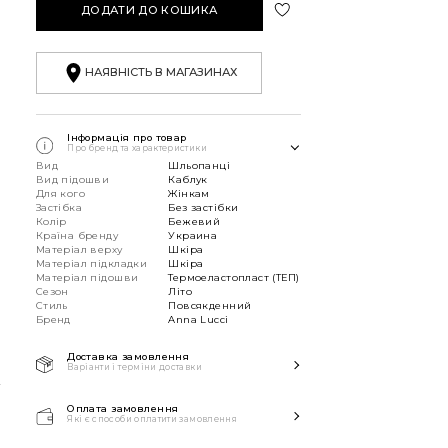
ДОДАТИ ДО КОШИКА
НАЯВНІСТЬ В МАГАЗИНАХ
Інформація про товар
Про бренд та характеристики
Вид
Шльопанці
Вид підошви
Каблук
Для кого
Жінкам
Застібка
Без застібки
Колір
Бежевий
Країна бренду
Украина
Матеріал верху
Шкіра
Матеріал підкладки
Шкіра
Матеріал підошви
Термоеластопласт (ТЕП)
Сезон
Літо
Стиль
Повсякденний
Бренд
Anna Lucci
Доставка замовлення
К
Варіанти і терміни доставки
Швидка доставка Новою
Поштою 1-2 дні з моменту
Оплата замовлення
Які є способи оплатити замовлення
замовлення!
Способи оплати:
Звертаємо вашу увагу, якщо у в замовленні