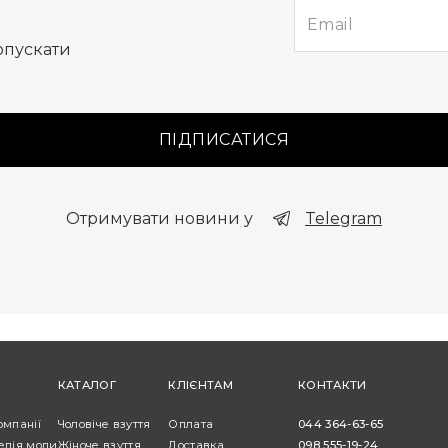
опускати
ПІДПИСАТИСЯ
Отримувати новини у
Telegram
КАТАЛОГ
КЛІЄНТАМ
КОНТАКТИ
омпанії
Чоловіче взуття
Оплата
044 364-63-65
едія моди
Жіноче взуття
Доставка
098 555-19-24