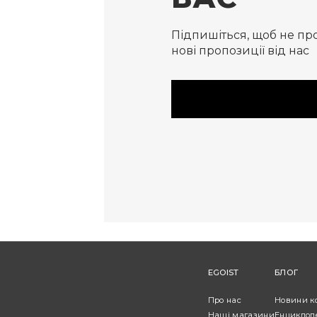
Підпишіться, щоб не пр
нові пропозиції від нас
EGOIST
БЛОГ
Про нас
Новини к
Наші магазини
Енциклоп