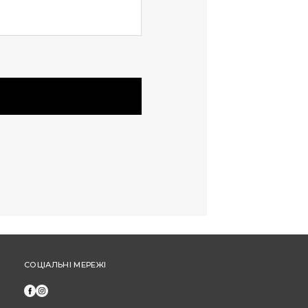
та не застосовуються під час оплати
частинами від "ПриватБанк" або "МоноБанк".
Щоб отримати бонусні гривні за новий товар,
оформіть замовлення через особистий
кабінет (а не за допомогою дзвінка до кол-
центру).
СОЦІАЛЬНІ МЕРЕЖІ