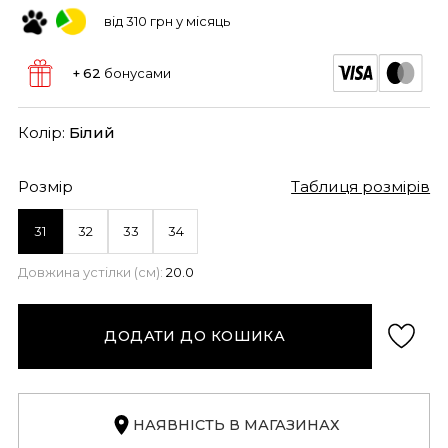
від 310 грн у місяць
+ 62
бонусами
Колір:
Білий
Розмір
Таблиця розмірів
31
32
33
34
Довжина устілки (см):
20.0
ДОДАТИ ДО КОШИКА
НАЯВНІСТЬ В МАГАЗИНАХ