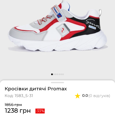
фери
тки
касини
ти і світшоти
пони
ртивні костюми
лі
ревики
боти
ьопанці
Кросівки дитячі Promax
Код:
1583_5-31
0.0
(0 відгуків)
1856 грн
1238 грн
-33%