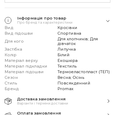
Інформація про товар
Про бренд та характеристики
Вид
Кросівки
Вид підошви
Спортивна
Для хлопчиків; Для
Для кого
дівчаток
Застібка
Липучка
Колір
Білий
Матеріал верху
Екошкіра
Матеріал підкладки
Текстиль
Матеріал підошви
Термоеластопласт (ТЕП)
Сезон
Весна; Осінь
Стиль
Повсякденний
Бренд
Promax
Доставка замовлення
Варіанти і терміни доставки
Швидка доставка Новою Поштою 1-2 дні з
Оплата замовлення
моменту замовлення!