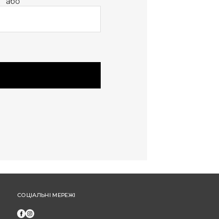
або
обміну або повернення.
Оплата частинами: Бонуси не нараховуються
та не застосовуються під час оплати
частинами від "ПриватБанк" або "МоноБанк".
Щоб отримати бонусні гривні за новий товар,
оформіть замовлення через особистий
кабінет (а не за допомогою дзвінка до кол-
центру).
СОЦІАЛЬНІ МЕРЕЖІ