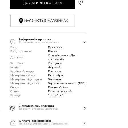
ДОДАТИ ДО КОШИКА
НАЯВНІСТЬ В МАГАЗИНАХ
Інформація про товар
Про бренд та характеристики
Вид
Кросівки
Вид підошви
Рівна
Для дівчаток; Для
Для кого
хлопчиків
Застібка
Липучка
Колір
Чорний
Країна бренду
В'єтнам
Матеріал верху
Екошкіра
Матеріал підкладки
Текстиль
Матеріал підошви
Термоеластопласт (ТЕП)
Сезон
Весна; Осінь
Стиль
Повсякденний
Бренд
Jong Golf
К
Доставка замовлення
Варіанти і терміни доставки
Швидка доставка Новою
Поштою 1-2 дні з моменту
Оплата замовлення
Які є способи оплатити замовлення
замовлення!