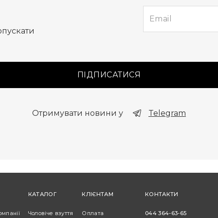
опускати
ПІДПИСАТИСЯ
Отримувати новини у
Telegram
КАТАЛОГ
КЛІЄНТАМ
КОНТАКТИ
омпанії
Чоловіче взуття
Оплата
044 364-63-65