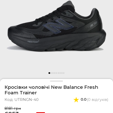
фери
тки
касини
ти і світшоти
пони
ртивні костюми
лі
ревики
боти
ьопанці
Кросівки чоловічі New Balance Fresh
Foam Trainer
Код:
UTRNGN-40
0.0
(0 відгуків)
8181 грн