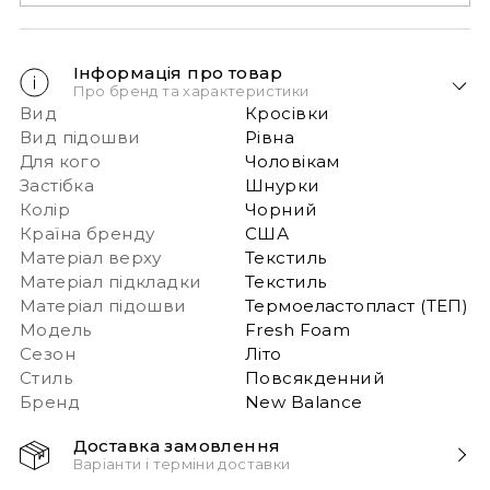
Інформація про товар
Про бренд та характеристики
Вид
Кросівки
Вид підошви
Рівна
Для кого
Чоловікам
Застібка
Шнурки
Колір
Чорний
Країна бренду
США
Матеріал верху
Текстиль
Матеріал підкладки
Текстиль
Матеріал підошви
Термоеластопласт (ТЕП)
Модель
Fresh Foam
Сезон
Літо
Стиль
Повсякденний
Бренд
New Balance
Доставка замовлення
Варіанти і терміни доставки
Швидка доставка Новою Поштою 1-2 дні з