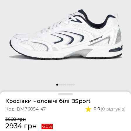
фери
тки
касини
ти і світшоти
пони
ртивні костюми
лі
ревики
боти
ьопанці
Кросівки чоловічі білі BSport
Код:
BM76854-47
0.0
(0 відгуків)
3668 грн
2934 грн
-20%