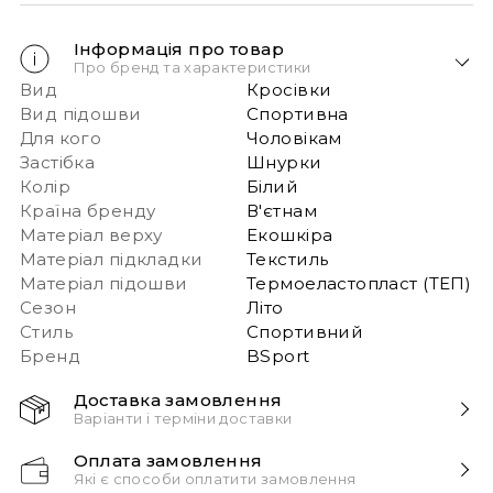
Інформація про товар
Про бренд та характеристики
Вид
Кросівки
Вид підошви
Спортивна
Для кого
Чоловікам
Застібка
Шнурки
Колір
Білий
Країна бренду
В'єтнам
Матеріал верху
Екошкіра
Матеріал підкладки
Текстиль
Матеріал підошви
Термоеластопласт (ТЕП)
Сезон
Літо
Стиль
Спортивний
Бренд
BSport
Доставка замовлення
Варіанти і терміни доставки
Швидка доставка Новою Поштою 1-2 дні з
Оплата замовлення
моменту замовлення!
Які є способи оплатити замовлення
Звертаємо вашу увагу, якщо у в замовленні більше