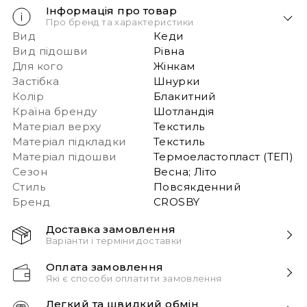
Інформація про товар
Про бренд та характеристики
Вид
Кеди
Вид підошви
Рівна
Для кого
Жінкам
Застібка
Шнурки
Колір
Блакитний
Країна бренду
Шотландія
Матеріал верху
Текстиль
Матеріал підкладки
Текстиль
Матеріал підошви
Термоеластопласт (ТЕП)
Сезон
Весна; Літо
Стиль
Повсякденний
Бренд
CROSBY
Доставка замовлення
Варіанти і терміни доставки
Швидка доставка Новою Поштою 1-2 дні з
Оплата замовлення
моменту замовлення!
Які є способи оплатити замовлення
Звертаємо вашу увагу, якщо у в замовленні більше
Способи оплати:
одного товару – ми пакуємо їх окремо і
Легкий та швидкий обмін