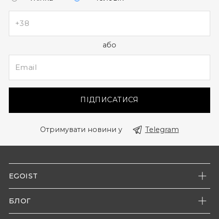
або
ПІДПИСАТИСЯ
Отримувати новини у
Telegram
EGOIST
Про нас
БЛОГ
Наші магазини
Новини компанії
Контакти