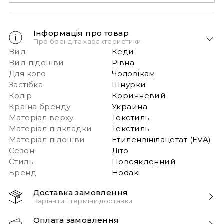
Інформація про товар
Про бренд та характеристики
Вид
Кеди
Вид підошви
Рівна
Для кого
Чоловікам
Застібка
Шнурки
Колір
Коричневий
Країна бренду
Украина
Матеріал верху
Текстиль
Матеріал підкладки
Текстиль
Матеріал підошви
Етиленвінілацетат (EVA)
Сезон
Літо
Стиль
Повсякденний
Бренд
Hodaki
Доставка замовлення
Варіанти і терміни доставки
Швидка доставка Новою Поштою 1-2 дні з
Оплата замовлення
моменту замовлення!