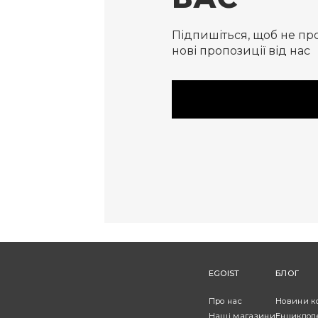
Підпишіться, щоб не пр
нові пропозиції від нас
EGOIST
БЛОГ
Про нас
Новини к
Наші магазини
Енциклоп