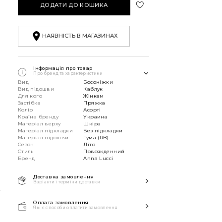
ДОДАТИ ДО КОШИКА
НАЯВНІСТЬ В МАГАЗИНАХ
Інформація про товар
Про бренд та характеристики
Вид
Босоніжки
Вид підошви
Каблук
Для кого
Жінкам
Застібка
Пряжка
Колір
Асорті
Країна бренду
Украина
Матеріал верху
Шкіра
Матеріал підкладки
Без підкладки
Матеріал підошви
Гума (RB)
Сезон
Літо
Стиль
Повсякденний
Бренд
Anna Lucci
Доставка замовлення
К
Варіанти і терміни доставки
Швидка доставка Новою
Поштою 1-2 дні з моменту
Оплата замовлення
Які є способи оплатити замовлення
замовлення!
Способи оплати:
Звертаємо вашу увагу, якщо у в замовленні