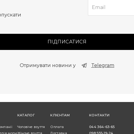
опускати
ПІДПИСАТИСЯ
Отримувати новини у
Telegram
КАТАЛОГ
КЛІЄНТАМ
КОНТАКТИ
омпанії
Чоловіче взуття
Оплата
044 364-63-65
едія моди
Жіноче взуття
Доставка
098 555-19-24