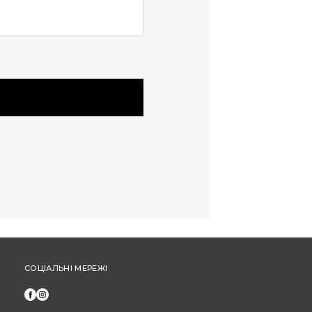
та не застосовуються під час оплати
частинами від "ПриватБанк" або "МоноБанк".
Щоб отримати бонусні гривні за новий товар,
оформіть замовлення через особистий
кабінет (а не за допомогою дзвінка до кол-
центру).
СОЦІАЛЬНІ МЕРЕЖІ