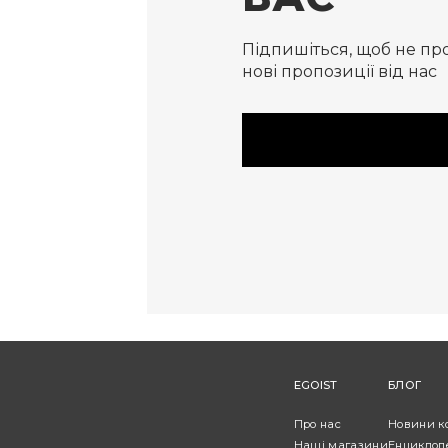
Підпишіться, щоб не пр
нові пропозиції від нас
EGOIST
БЛОГ
Про нас
Новини к
Наші магазини
Енциклоп