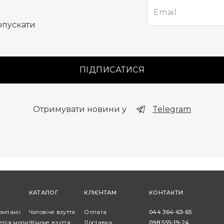
опускати
ПІДПИСАТИСЯ
Отримувати новини у
Telegram
КАТАЛОГ
КЛІЄНТАМ
КОНТАКТИ
омпанії
Чоловіче взуття
Оплата
044 364-63-65
едія моди
Жіноче взуття
Доставка
098 555-19-24