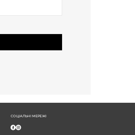
та не застосовуються під час оплати
частинами від "ПриватБанк" або "МоноБанк".
Щоб отримати бонусні гривні за новий товар,
оформіть замовлення через особистий
кабінет (а не за допомогою дзвінка до кол-
центру).
СОЦІАЛЬНІ МЕРЕЖІ