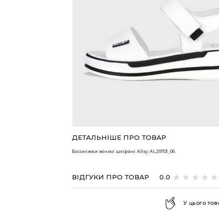
ВСІ ТОВАРИ
ДЕТАЛЬНІШЕ ПРО ТОВАР
Босоніжки жіночі шкіряні Allsy
AL29701_06
ВІДГУКИ ПРО ТОВАР
0.0
У цього тов