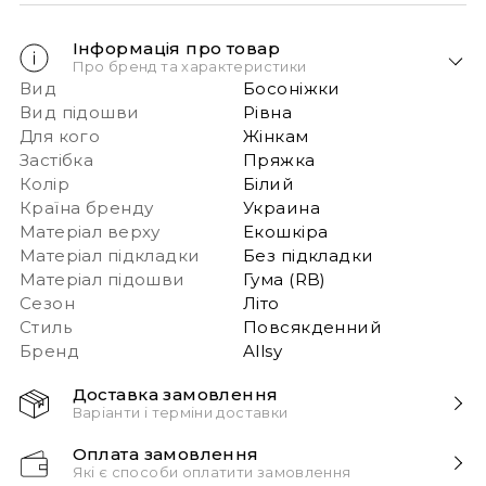
Інформація про товар
Про бренд та характеристики
Вид
Босоніжки
Вид підошви
Рівна
Для кого
Жінкам
Застібка
Пряжка
Колір
Білий
Країна бренду
Украина
Матеріал верху
Екошкіра
Матеріал підкладки
Без підкладки
Матеріал підошви
Гума (RB)
Сезон
Літо
Стиль
Повсякденний
Бренд
Allsy
Доставка замовлення
Варіанти і терміни доставки
Швидка доставка Новою Поштою 1-2 дні з
Оплата замовлення
моменту замовлення!
Які є способи оплатити замовлення
Звертаємо вашу увагу, якщо у в замовленні більше