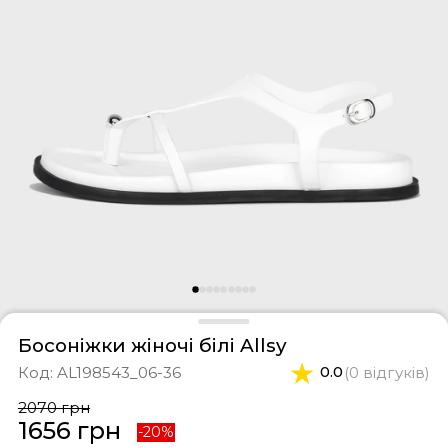
фери
тки
касини
ти і світшоти
пони
ртивні костюми
лі
ревики
боти
ьопанці
Босоніжки жіночі білі Allsy
Код:
AL198543_06-36
0.0
(0 відгуків)
2070 грн
1656 грн
-20%