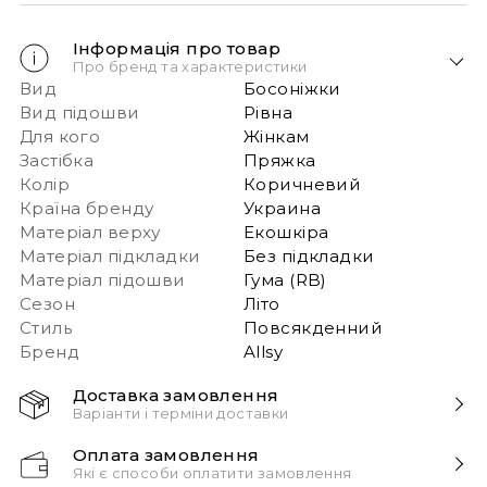
Інформація про товар
Про бренд та характеристики
Вид
Босоніжки
Вид підошви
Рівна
Для кого
Жінкам
Застібка
Пряжка
Колір
Коричневий
Країна бренду
Украина
Матеріал верху
Екошкіра
Матеріал підкладки
Без підкладки
Матеріал підошви
Гума (RB)
Сезон
Літо
Стиль
Повсякденний
Бренд
Allsy
Доставка замовлення
Варіанти і терміни доставки
Швидка доставка Новою Поштою 1-2 дні з
Оплата замовлення
моменту замовлення!
Які є способи оплатити замовлення
Звертаємо вашу увагу, якщо у в замовленні більше