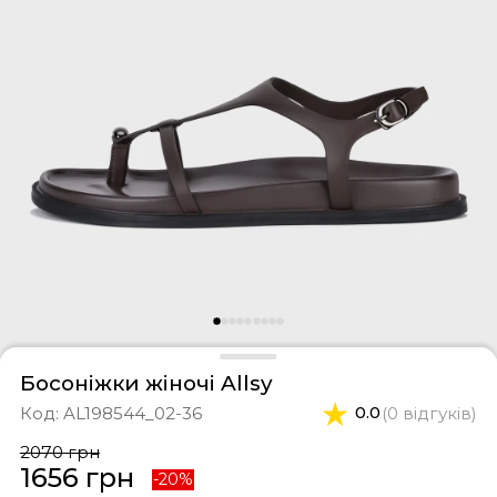
фери
тки
касини
ти і світшоти
пони
ртивні костюми
лі
ревики
боти
ьопанці
Босоніжки жіночі Allsy
Код:
AL198544_02-36
0.0
(0 відгуків)
2070 грн
1656 грн
-20%